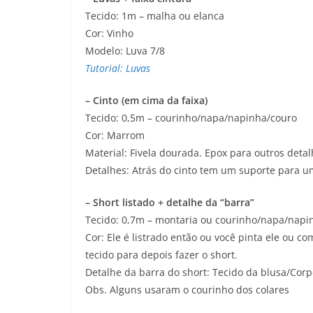
Tecido: 1m – malha ou elanca
Cor: Vinho
Modelo: Luva 7/8
Tutorial: Luvas
– Cinto (em cima da faixa)
Tecido: 0,5m – courinho/napa/napinha/couro
Cor: Marrom
Material: Fivela dourada. Epox para outros deta
Detalhes: Atrás do cinto tem um suporte para uma
– Short listado + detalhe da “barra”
Tecido: 0,7m – montaria ou courinho/napa/napi
Cor: Ele é listrado então ou você pinta ele ou c
tecido para depois fazer o short.
Detalhe da barra do short: Tecido da blusa/Corp
Obs. Alguns usaram o courinho dos colares