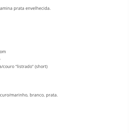
lamina prata envelhecida.
rom
o
couro “listrado” (short)
scuro/marinho, branco, prata.