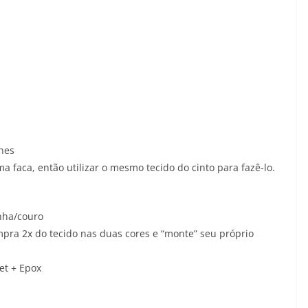
lhes
 faca, então utilizar o mesmo tecido do cinto para fazê-lo.
nha/couro
ompra 2x do tecido nas duas cores e “monte” seu próprio
et + Epox