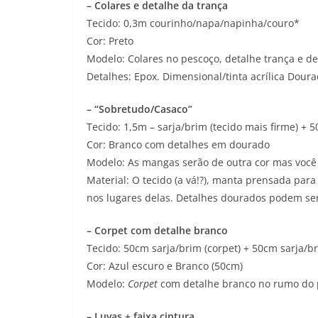
– Colares e detalhe da trança
Tecido: 0,3m courinho/napa/napinha/couro*
Cor: Preto
Modelo: Colares no pescoço, detalhe trança e de
Detalhes: Epox. Dimensional/tinta acrílica Dour
– “Sobretudo/Casaco”
Tecido: 1,5m – sarja/brim (tecido mais firme) +
Cor: Branco com detalhes em dourado
Modelo: As mangas serão de outra cor mas você 
Material: O tecido (a vá!?), manta prensada para
nos lugares delas. Detalhes dourados podem ser 
– Corpet com detalhe branco
Tecido: 50cm sarja/brim (corpet) + 50cm sarja/b
Cor: Azul escuro e Branco (50cm)
Modelo:
Corpet
com detalhe branco no rumo do 
– Luvas + faixa cintura