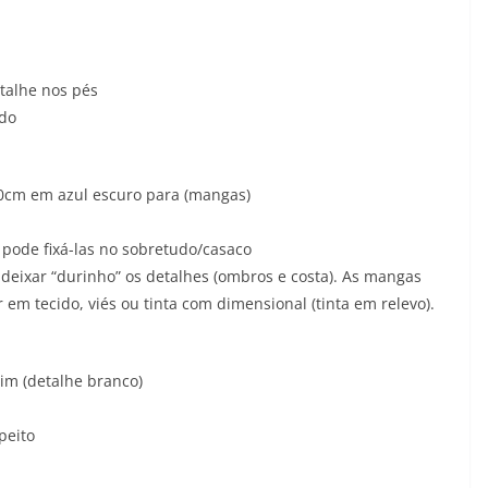
talhe nos pés
ado
 50cm em azul escuro para (mangas)
pode fixá-las no sobretudo/casaco
 deixar “durinho” os detalhes (ombros e costa). As mangas
em tecido, viés ou tinta com dimensional (tinta em relevo).
rim (detalhe branco)
peito