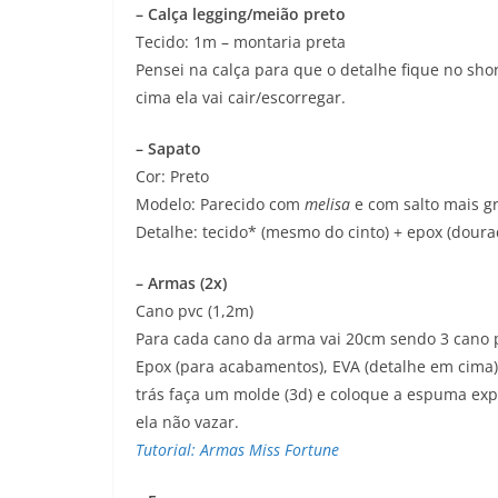
– Calça legging/meião preto
Tecido: 1m – montaria preta
Pensei na calça para que o detalhe fique no sho
cima ela vai cair/escorregar.
– Sapato
Cor: Preto
Modelo: Parecido com
melisa
e com salto mais g
Detalhe: tecido* (mesmo do cinto) + epox (doura
– Armas (2x)
Cano pvc (1,2m)
Para cada cano da arma vai 20cm sendo 3 cano
Epox (para acabamentos), EVA (detalhe em cima) 
trás faça um molde (3d) e coloque a espuma ex
ela não vazar.
Tutorial: Armas Miss Fortune